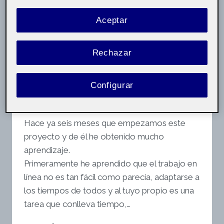
Aceptar
Por
Alexandra Mejuto Fernández
15 enero, 2023
Rechazar
Iniciación a las
Pública
competencias TIC
aula 3
Configurar
Buenas tardes.
Hace ya seis meses que empezamos este
proyecto y de él he obtenido mucho
aprendizaje.
Primeramente he aprendido que el trabajo en
línea no es tan fácil como parecía, adaptarse a
los tiempos de todos y al tuyo propio es una
tarea que conlleva tiempo,…