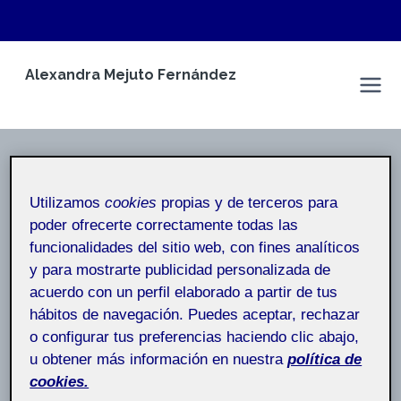
Saltar
Alexandra Mejuto Fernández
al
Espacio Personal
contenido
Autor: Alexandra Mejuto
Utilizamos
cookies
propias y de terceros para
Fernández
poder ofrecerte correctamente todas las
funcionalidades del sitio web, con fines analíticos
Inicio
/
Alexandra Mejuto Fernández
y para mostrarte publicidad personalizada de
acuerdo con un perfil elaborado a partir de tus
hábitos de navegación. Puedes aceptar, rechazar
o configurar tus preferencias haciendo clic abajo,
u obtener más información en nuestra
política de
SIN CATEGORÍA
cookies.
REFLEXIÓN DEL PROYECTO