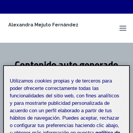
Saltar
Alexandra Mejuto Fernández
al
Espacio Personal
contenido
Contenido auto generado
Inicio
/
Contenido auto generado
Utilizamos
cookies
propias y de terceros para
poder ofrecerte correctamente todas las
funcionalidades del sitio web, con fines analíticos
y para mostrarte publicidad personalizada de
acuerdo con un perfil elaborado a partir de tus
hábitos de navegación. Puedes aceptar, rechazar
o configurar tus preferencias haciendo clic abajo,
u obtener más información en nuestra
política de